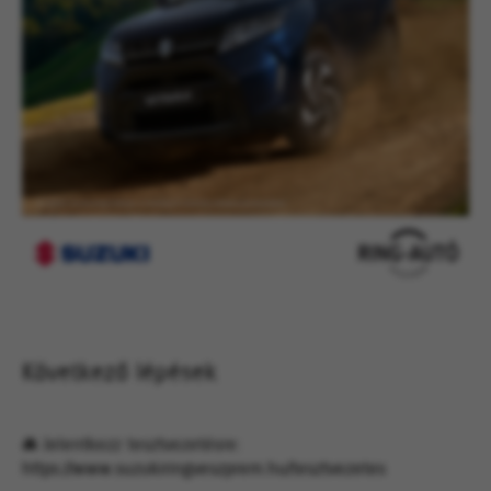
Következő lépések
🚘 Jelentkezz tesztvezetésre:
https://www.suzukiringveszprem.hu/tesztvezetes