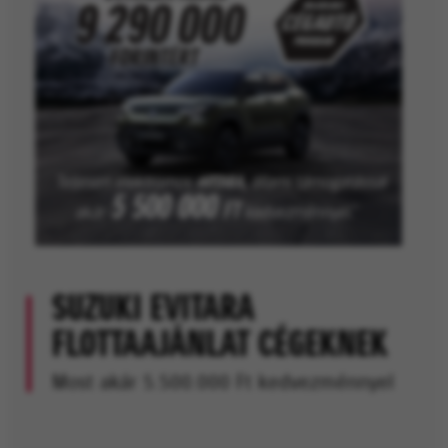
SUZUKI EVITARA
FLOTTAAJÁNLAT CÉGEKNEK
Most akár 5.500.000 Ft kedvezménnyel