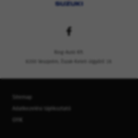
Ring-Autó Kft.
8200 Veszprém, Észak-Keleti útgyűrű 18.
Sitemap
Adatkezelési tájékoztató
GYIK