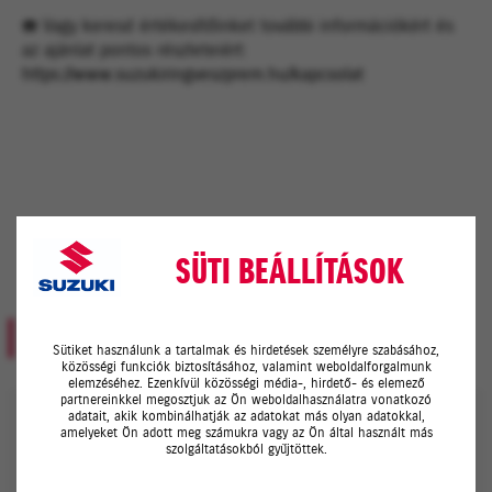
☎️ Vagy keresd értékesítőinket további információkért és
az ajánlat pontos részleteiért:
https://www.suzukiringveszprem.hu/kapcsolat
SÜTI BEÁLLÍTÁSOK
KAPCSOLÓDÓ AJÁNLATAINK
Sütiket használunk a tartalmak és hirdetések személyre szabásához,
közösségi funkciók biztosításához, valamint weboldalforgalmunk
elemzéséhez. Ezenkívül közösségi média-, hirdető- és elemező
partnereinkkel megosztjuk az Ön weboldalhasználatra vonatkozó
adatait, akik kombinálhatják az adatokat más olyan adatokkal,
amelyeket Ön adott meg számukra vagy az Ön által használt más
szolgáltatásokból gyűjtöttek.