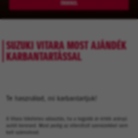
ÉRDEKEL
SUZUKI VITARA MOST AJÁNDÉK
KARBANTARTÁSSAL
Te használod, mi karbantartjuk!
A Vitara tökéletes választás, ha a legjobb ár-érték arányú
autót keresed. Most pedig az ellenőrző szervizekkel sem
kell számolnod.