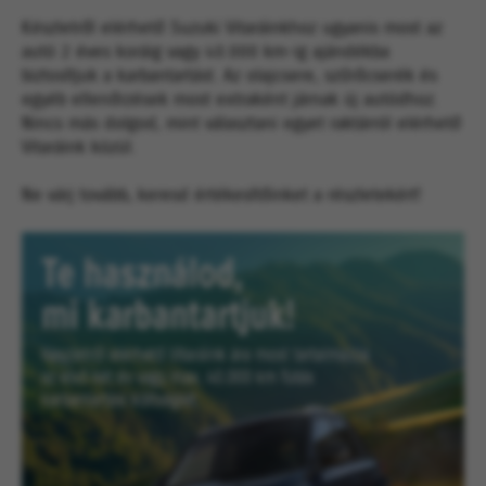
Készletről elérhető Suzuki Vitaráinkhoz ugyanis most az
autó 2 éves koráig vagy 40.000 km-ig ajándékba
biztosítjuk a karbantartást. Az olajcsere, szűrőcserék és
egyéb ellenőrzések most extraként járnak új autódhoz.
Nincs más dolgod, mint választani egyet raktárról elérhető
Vitaráink közül.
Ne várj tovább, keresd értékesítőinket a részletekért!