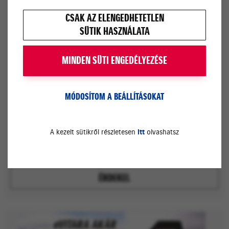
CSAK AZ ELENGEDHETETLEN
SÜTIK HASZNÁLATA
MINDEN SÜTI ENGEDÉLYEZÉSE
MÓDOSÍTOM A BEÁLLÍTÁSOKAT
AZ ÚJ SUZUKI EVITARA
A kezelt sütikről részletesen
itt
olvashatsz
ÉRDEKEL