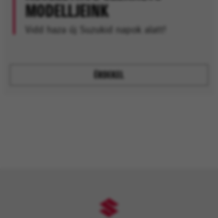
MODELLJEINK
Vidd haza új Suzukid napok alatt!
ÉRDEKEL