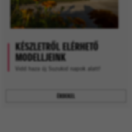
KÉSZLETRŐL ELÉRHETŐ
MODELLJEINK
Vidd haza új Suzukid napok alatt!
ÉRDEKEL