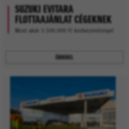
SUZUKI EVITARA
FLOTTAAJÁNLAT CÉGEKNEK
Most akár 5.500.000 Ft kedvezménnyel
ÉRDEKEL