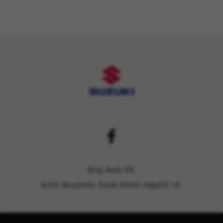
Ring-Autó Kft.
8200 Veszprém, Észak-Keleti útgyűrű 18.