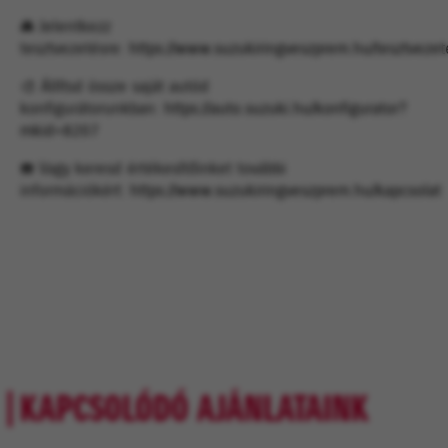
🚘 Jelentkezz
tesztvezetésre:
https://www.suzukiringveszprem.hu/tesztvezet
🎨 Állítsd össze saját autód
konfigurátorunkban:
https://auto.suzuki.hu/konfigurator?
mkid=8207
☎️ Vagy keresd értékesítőinket további
információkért:
https://www.suzukiringveszprem.hu/kapcsolat
KAPCSOLÓDÓ AJÁNLATAINK