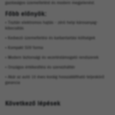
gazdaságos üzemeltetést és modern megjelenést.
Főbb előnyök:
• Tisztán elektromos hajtás - zéró helyi károsanyag-
kibocsátás
• Kedvezö üzemeltetési és karbantartási költségek
• Kompakt SUV forma
• Modern biztonsági és vezetéstámogató rendszerek
• Országos értékesítési és szervizháttér
• Akár az autó 10 éves koráig hosszabbítható teljeskörű
garancia
Következő lépések