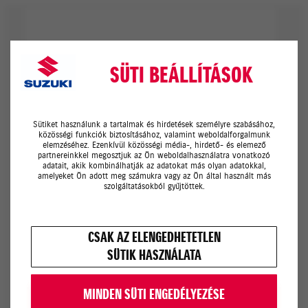
SÜTI BEÁLLÍTÁSOK
Sütiket használunk a tartalmak és hirdetések személyre szabásához,
közösségi funkciók biztosításához, valamint weboldalforgalmunk
elemzéséhez. Ezenkívül közösségi média-, hirdető- és elemező
partnereinkkel megosztjuk az Ön weboldalhasználatra vonatkozó
adatait, akik kombinálhatják az adatokat más olyan adatokkal,
amelyeket Ön adott meg számukra vagy az Ön által használt más
szolgáltatásokból gyűjtöttek.
STÍLUSOS URBAN BLACK
CSAK AZ ELENGEDHETETLEN
SÜTIK HASZNÁLATA
MODELLEK
A GLX felszereltség áráért
MINDEN SÜTI ENGEDÉLYEZÉSE