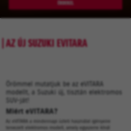
ÉRDEKEL
AZ ÚJ SUZUKI EVITARA
Örömmel mutatjuk be az eVITARA
modellt, a Suzuki új, tisztán elektromos
SUV-ját!
Miért eVITARA?
Az eVITARA a mindennapi üzleti használat igényeire
tervezett elektromos modell, amely egyszerre kínál