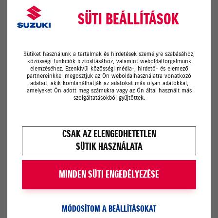
A Suzuki Vitara Urban Black felszereltsége kívül-
belül exkluzív részletekkel gazdagítva sugároz
SÜTI BEÁLLÍTÁSOK
MEGNÉZEM
finom eleganciát a legmagasabb felszereltség
mellett. A tudás és a megbízhatóság a régi, a
megjelenés stílusos.
Sütiket használunk a tartalmak és hirdetések személyre szabásához,
közösségi funkciók biztosításához, valamint weboldalforgalmunk
KONFIGURÁTOR
ÁRLISTA
elemzéséhez. Ezenkívül közösségi média-, hirdető- és elemező
partnereinkkel megosztjuk az Ön weboldalhasználatra vonatkozó
adatait, akik kombinálhatják az adatokat más olyan adatokkal,
amelyeket Ön adott meg számukra vagy az Ön által használt más
szolgáltatásokból gyűjtöttek.
CSAK AZ ELENGEDHETETLEN
SÜTIK HASZNÁLATA
MINDEN SÜTI ENGEDÉLYEZÉSE
S-CROSS
MÓDOSÍTOM A BEÁLLÍTÁSOKAT
már
9 922 500
Ft-tól