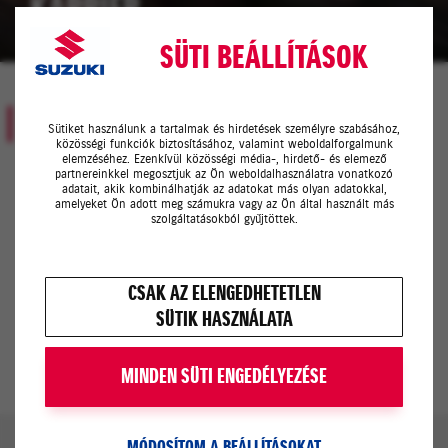
KARRIER
SÜTI BEÁLLÍTÁSOK
BETÖLTENDŐ ÁLLÁSOK
Sütiket használunk a tartalmak és hirdetések személyre szabásához,
közösségi funkciók biztosításához, valamint weboldalforgalmunk
elemzéséhez. Ezenkívül közösségi média-, hirdető- és elemező
partnereinkkel megosztjuk az Ön weboldalhasználatra vonatkozó
adatait, akik kombinálhatják az adatokat más olyan adatokkal,
amelyeket Ön adott meg számukra vagy az Ön által használt más
szolgáltatásokból gyűjtöttek.
Gépjármű Értékesítési tanácsadó (Multi-
brand)
CSAK AZ ELENGEDHETETLEN
SÜTIK HASZNÁLATA
MINDEN SÜTI ENGEDÉLYEZÉSE
MÓDOSÍTOM A BEÁLLÍTÁSOKAT