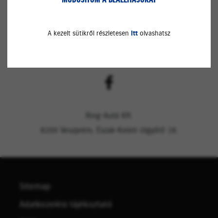
A kezelt sütikről részletesen
itt
olvashatsz
Ring-Autó Kft.
8200 Veszprém, Észak-Keleti útgyűrű 18.
Sitemap
Adatkezelési tájékoztató